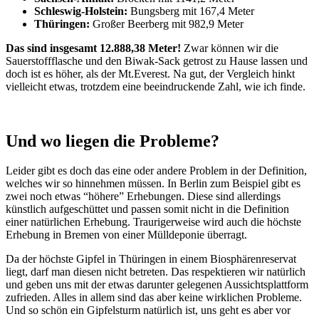
Schleswig-Holstein:
Bungsberg mit 167,4 Meter
Thüringen:
Großer Beerberg mit 982,9 Meter
Das sind insgesamt 12.888,38 Meter!
Zwar können wir die
Sauerstoffflasche und den Biwak-Sack getrost zu Hause lassen und
doch ist es höher, als der Mt.Everest. Na gut, der Vergleich hinkt
vielleicht etwas, trotzdem eine beeindruckende Zahl, wie ich finde.
Und wo liegen die Probleme?
Leider gibt es doch das eine oder andere Problem in der Definition,
welches wir so hinnehmen müssen. In Berlin zum Beispiel gibt es
zwei noch etwas “höhere” Erhebungen. Diese sind allerdings
künstlich aufgeschüttet und passen somit nicht in die Definition
einer natürlichen Erhebung. Traurigerweise wird auch die höchste
Erhebung in Bremen von einer Mülldeponie überragt.
Da der höchste Gipfel in Thüringen in einem Biosphärenreservat
liegt, darf man diesen nicht betreten. Das respektieren wir natürlich
und geben uns mit der etwas darunter gelegenen Aussichtsplattform
zufrieden. Alles in allem sind das aber keine wirklichen Probleme.
Und so schön ein Gipfelsturm natürlich ist, uns geht es aber vor