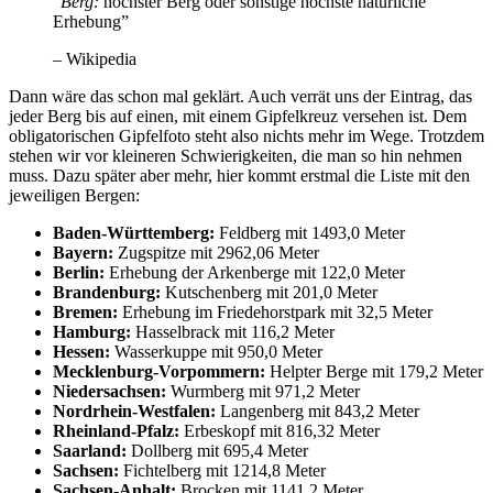
“
Berg:
höchster Berg oder sonstige höchste natürliche
Erhebung”
– Wikipedia
Dann wäre das schon mal geklärt. Auch verrät uns der Eintrag, das
jeder Berg bis auf einen, mit einem Gipfelkreuz versehen ist. Dem
obligatorischen Gipfelfoto steht also nichts mehr im Wege. Trotzdem
stehen wir vor kleineren Schwierigkeiten, die man so hin nehmen
muss. Dazu später aber mehr, hier kommt erstmal die Liste mit den
jeweiligen Bergen:
Baden-Württemberg:
Feldberg mit 1493,0 Meter
Bayern:
Zugspitze mit 2962,06 Meter
Berlin:
Erhebung der Arkenberge mit 122,0 Meter
Brandenburg:
Kutschenberg mit 201,0 Meter
Bremen:
Erhebung im Friedehorstpark mit 32,5 Meter
Hamburg:
Hasselbrack mit 116,2 Meter
Hessen:
Wasserkuppe mit 950,0 Meter
Mecklenburg-Vorpommern:
Helpter Berge mit 179,2 Meter
Niedersachsen:
Wurmberg mit 971,2 Meter
Nordrhein-Westfalen:
Langenberg mit 843,2 Meter
Rheinland-Pfalz:
Erbeskopf mit 816,32 Meter
Saarland:
Dollberg mit 695,4 Meter
Sachsen:
Fichtelberg mit 1214,8 Meter
Sachsen-Anhalt:
Brocken mit 1141,2 Meter