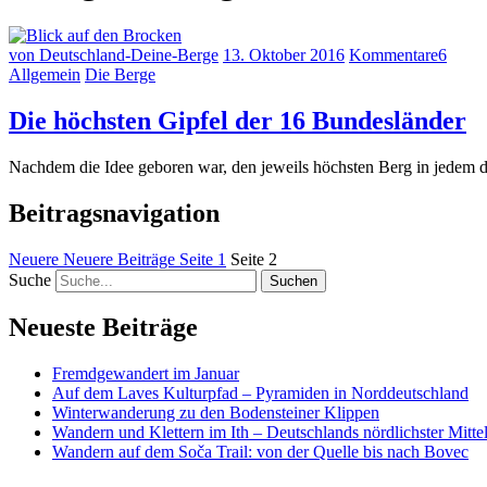
von Deutschland-Deine-Berge
13. Oktober 2016
Kommentare
6
Allgemein
Die Berge
Die höchsten Gipfel der 16 Bundesländer
Nachdem die Idee geboren war, den jeweils höchsten Berg in jedem d
Beitragsnavigation
Neuere
Neuere Beiträge
Seite
1
Seite
2
Suche
Neueste Beiträge
Fremdgewandert im Januar
Auf dem Laves Kulturpfad – Pyramiden in Norddeutschland
Winterwanderung zu den Bodensteiner Klippen
Wandern und Klettern im Ith – Deutschlands nördlichster Mitte
Wandern auf dem Soča Trail: von der Quelle bis nach Bovec